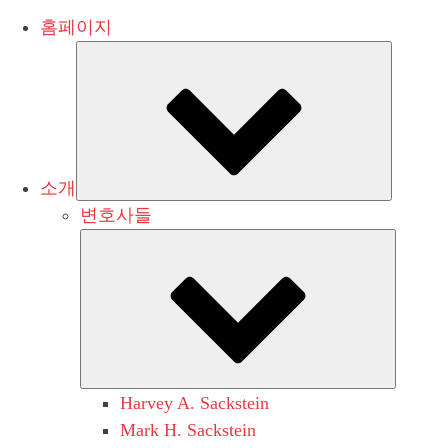
홈페이지
Submen
소개
변호사들
Submen
Harvey A. Sackstein
Mark H. Sackstein