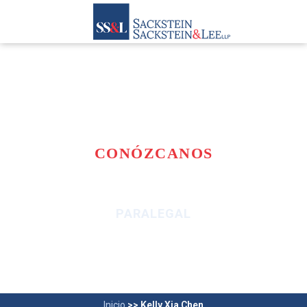
CONÓZCANOS
KELLY XIA CHEN
PARALEGAL
Inicio
>>
Kelly Xia Chen