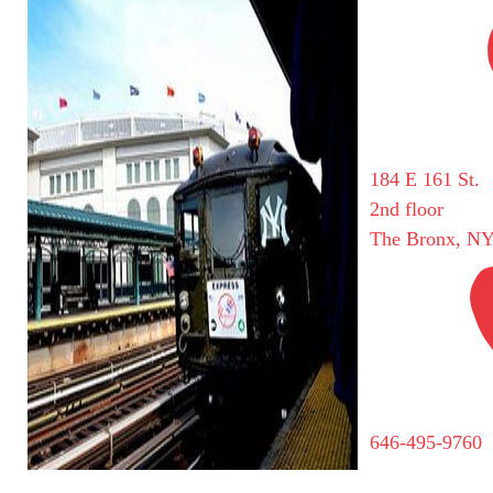
184 E 161 St.
2nd floor
The Bronx, NY
646-495-9760