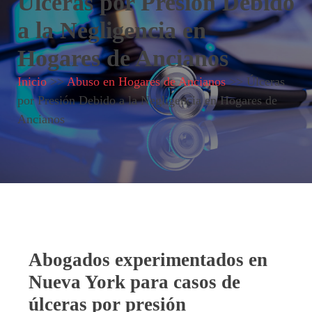
Úlceras por Presión Debido
a la Negligencia en
Hogares de Ancianos
Inicio
>>
Abuso en Hogares de Ancianos
>>
Úlceras
por Presión Debido a la Negligencia en Hogares de
Ancianos
Abogados experimentados en
Nueva York para casos de
úlceras por presión