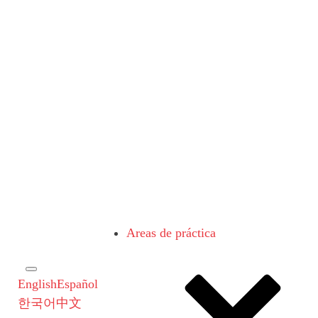
Areas de práctica
English
Español
한국어
中文