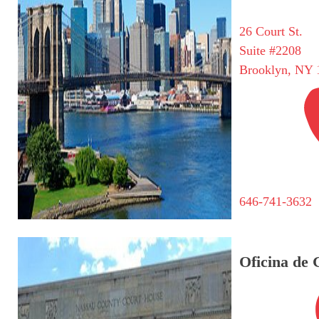
26 Court St.
Suite #2208
Brooklyn, NY 
646-741-3632
Oficina de 