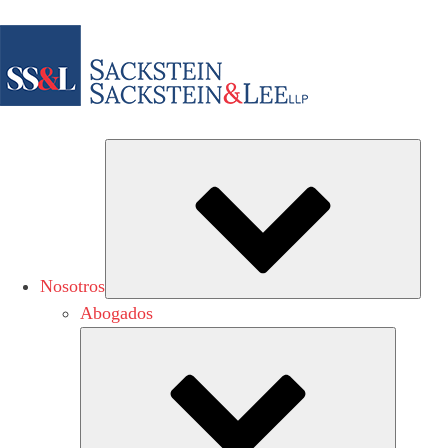
Sub
Nosotros
Abogados
Submen