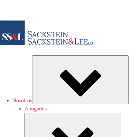
Sub
Nosotros
Abogados
Submen