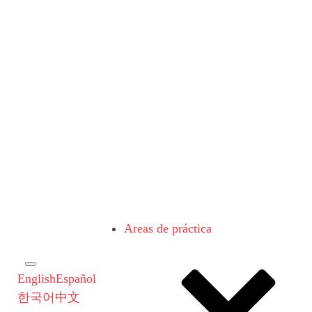
Areas de práctica
English
Español
한국어
中文