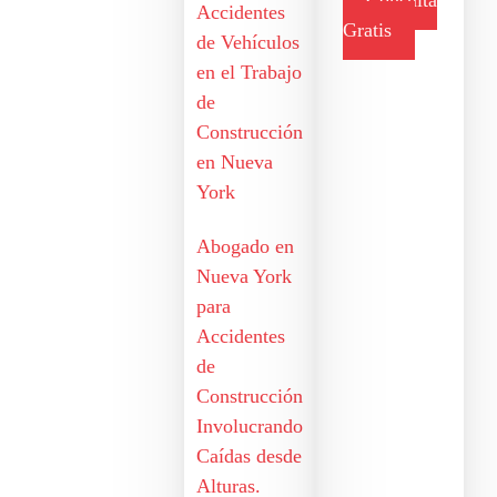
Consulta
Accidentes
Gratis
de Vehículos
en el Trabajo
de
Construcción
en Nueva
York
Abogado en
Nueva York
para
Accidentes
de
Construcción
Involucrando
Caídas desde
Alturas.